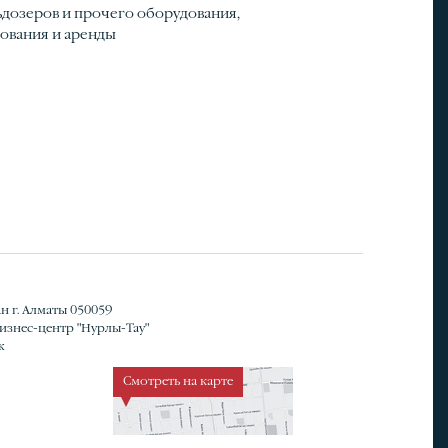
дозеров и прочего оборудования,
ования и аренды
н г. Алматы 050059
Бизнес-центр "Нурлы-Тау"
ж
Смотреть на карте