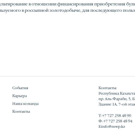
ультирование в отношении финансирования приобретения буль
льзуемого в россыпной золотодобыче, для последующего польз
События
Контакты:
Республика Казахста
Карьера
пр. Аль-Фараби, 5, 
Наша команда
Здание 1А, 7-ой эта
Контакты
Т:
+7 727 258 48 90
Ф:
+7 727 258 48 94
E:
info@mwp.kz